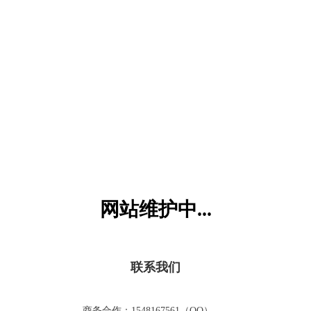
六一儿童网
网站维护中...
联系我们
商务合作：1548167561（QQ）