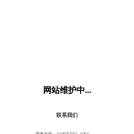
六一儿童网
网站维护中...
联系我们
商务合作：1548167561（QQ）