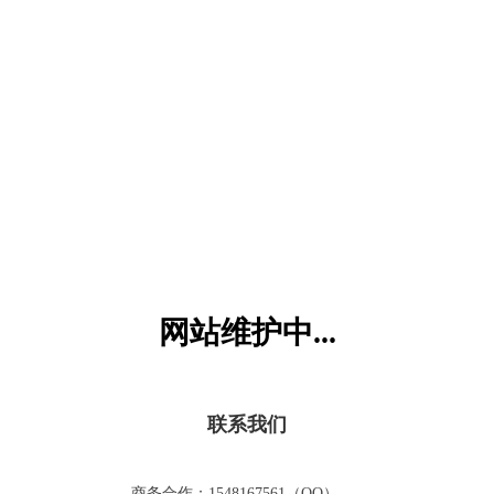
六一儿童网
网站维护中...
联系我们
商务合作：1548167561（QQ）