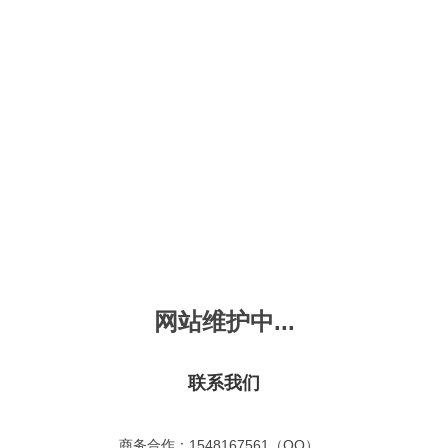
新会员注册
忘记密码？
发布动画
手机版
｜
平板版
｜
收
频
幼儿教育
儿童英语
国学启蒙
魔法学校
故事
十万个为什么
嘟拉单词
嘟拉三字经
嘟拉学汉字
嘟
烧50首
VIP会员升
故事
嘟拉安全教育
嘟拉字母
嘟拉古诗
嘟拉学拼音
嘟
拉古诗
共有嘟拉古诗
0
首
故事
嘟拉文明礼仪
学单词
嘟拉弟子规
嘟拉数学
嘟
网站维护中...
：
不限
今日
本周
本月
故事
教育百科
嘟拉百家姓
颜色城堡
嘟
：
不限
1-2
3-4
5-6
6以上
故事
嘟拉千字文
口语城堡
嘟
：
不限
教育
习惯
智力
动物
爱国
科学
家庭
联系我们
事
嘟
气推荐
最近更新
最受欢迎
最多评论
最高评分
嘟
商务合作：1548167561（QQ）