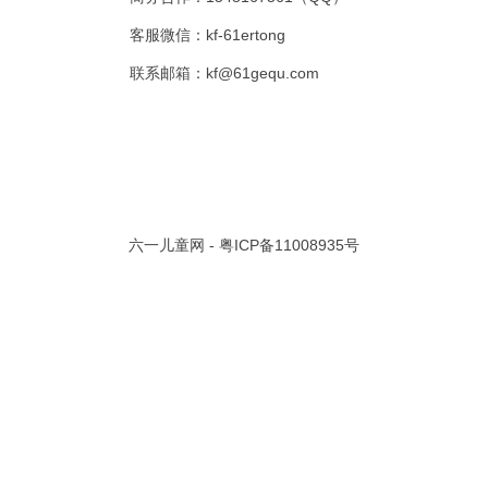
客服微信：kf-61ertong
共 0 页/
0
条记录
联系邮箱：kf@61gequ.com
视频大全
寓言故事的成语
成语故事大全
幼儿园儿歌
儿歌
动漫歌曲大全
交通安全儿歌
少儿歌曲大全
催眠曲
早教儿歌
讲故事视频
儿歌大全100首
生童谣大全
婴幼儿歌曲
经典儿童故事
十万个为什么
故事大全
儿童百科大全
动物童话故事
abcd儿歌
六一儿童网 -
粤ICP备11008935号
歌曲
儿歌串烧100首
四季儿歌
小学生安全儿歌
的儿歌
婴儿摇篮曲
3岁儿童故事
宝宝早教视频
诗歌大全
动物儿歌大全
短篇童话故事
阶梯英语儿歌
全100首
中华好故事
绘本故事
伊索寓言
英语儿歌
新年儿歌
格林故事
中秋节儿歌
全 四字成语
描写人物品质的成语
四字成语大全