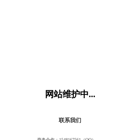
六一儿童网
网站维护中...
联系我们
商务合作：1548167561（QQ）