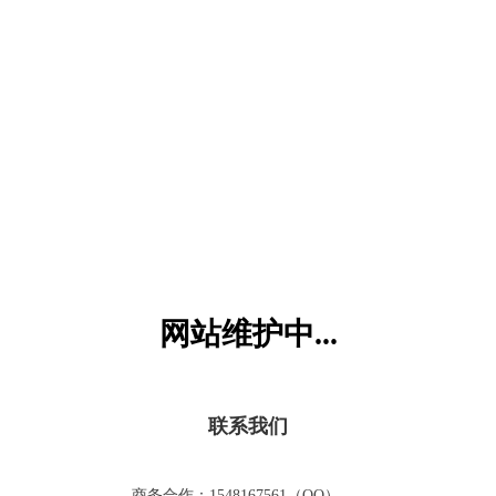
六一儿童网
网站维护中...
联系我们
商务合作：1548167561（QQ）