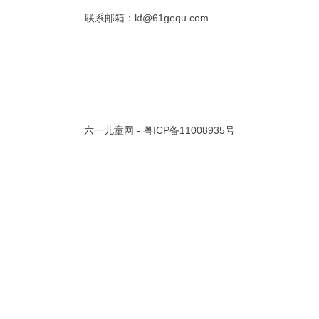
联系邮箱：kf@61gequ.com
共 0 页/
0
条记录
视频大全
寓言故事的成语
成语故事大全
幼儿园儿歌
儿歌
动漫歌曲大全
交通安全儿歌
少儿歌曲大全
催眠曲
早教儿歌
讲故事视频
儿歌大全100首
生童谣大全
婴幼儿歌曲
经典儿童故事
十万个为什么
六一儿童网 -
粤ICP备11008935号
故事大全
儿童百科大全
动物童话故事
abcd儿歌
歌曲
儿歌串烧100首
四季儿歌
小学生安全儿歌
的儿歌
婴儿摇篮曲
3岁儿童故事
宝宝早教视频
诗歌大全
动物儿歌大全
短篇童话故事
阶梯英语儿歌
全100首
中华好故事
绘本故事
伊索寓言
英语儿歌
新年儿歌
格林故事
中秋节儿歌
全 四字成语
描写人物品质的成语
四字成语大全