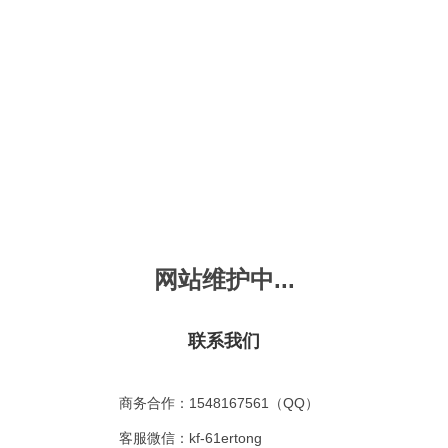
新会员注册
忘记密码？
发布动画
手机版
｜
平板版
｜
收
频
幼儿教育
儿童英语
国学启蒙
魔法学校
故事
十万个为什么
嘟拉单词
嘟拉三字经
嘟拉学汉字
嘟
烧50首
VIP会员升
故事
嘟拉安全教育
嘟拉字母
嘟拉古诗
嘟拉学拼音
嘟
网站维护中...
拉学拼音
共有嘟拉学拼音
0
首
故事
嘟拉文明礼仪
学单词
嘟拉弟子规
嘟拉数学
嘟
：
不限
今日
本周
本月
联系我们
故事
教育百科
嘟拉百家姓
颜色城堡
嘟
：
不限
1-2
3-4
5-6
6以上
故事
嘟拉千字文
口语城堡
嘟
：
不限
教育
习惯
智力
动物
爱国
科学
家庭
商务合作：1548167561（QQ）
事
嘟
气推荐
最近更新
最受欢迎
最多评论
最高评分
客服微信：kf-61ertong
嘟