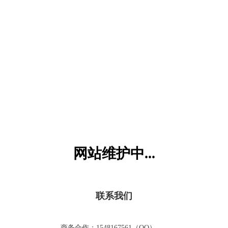
六一儿童网
网站维护中...
联系我们
商务合作：1548167561（QQ）