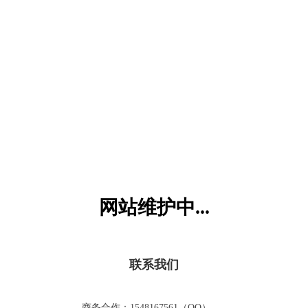
六一儿童网
网站维护中...
联系我们
商务合作：1548167561（QQ）