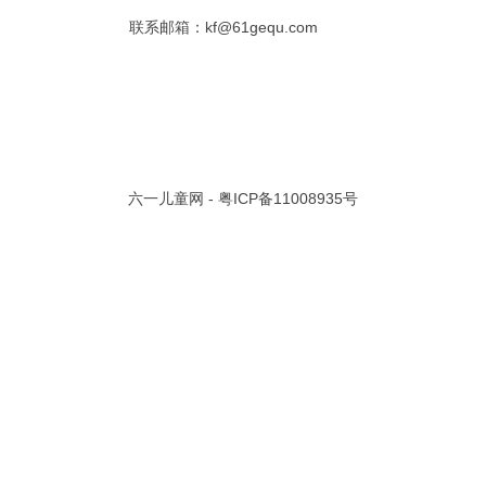
联系邮箱：kf@61gequ.com
共 0 页/
0
条记录
视频大全
寓言故事的成语
成语故事大全
幼儿园儿歌
儿歌
动漫歌曲大全
交通安全儿歌
少儿歌曲大全
催眠曲
早教儿歌
讲故事视频
儿歌大全100首
生童谣大全
婴幼儿歌曲
经典儿童故事
十万个为什么
六一儿童网 -
粤ICP备11008935号
故事大全
儿童百科大全
动物童话故事
abcd儿歌
歌曲
儿歌串烧100首
四季儿歌
小学生安全儿歌
的儿歌
婴儿摇篮曲
3岁儿童故事
宝宝早教视频
诗歌大全
动物儿歌大全
短篇童话故事
阶梯英语儿歌
全100首
中华好故事
绘本故事
伊索寓言
英语儿歌
新年儿歌
格林故事
中秋节儿歌
全 四字成语
描写人物品质的成语
四字成语大全