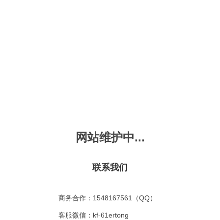
新会员注册
忘记密码？
发布动画
手机版
｜
平板版
｜
收
频
幼儿教育
儿童英语
国学启蒙
魔法学校
故事
十万个为什么
嘟拉单词
嘟拉三字经
嘟拉学汉字
嘟
烧50首
VIP会员升
故事
嘟拉安全教育
嘟拉字母
嘟拉古诗
嘟拉学拼音
嘟
网站维护中...
拉学拼音
共有嘟拉学拼音
0
首
故事
嘟拉文明礼仪
学单词
嘟拉弟子规
嘟拉数学
嘟
：
不限
今日
本周
本月
联系我们
故事
教育百科
嘟拉百家姓
颜色城堡
嘟
：
不限
1-2
3-4
5-6
6以上
故事
嘟拉千字文
口语城堡
嘟
：
不限
教育
习惯
智力
动物
爱国
科学
家庭
商务合作：1548167561（QQ）
事
嘟
气推荐
最近更新
最受欢迎
最多评论
最高评分
客服微信：kf-61ertong
嘟