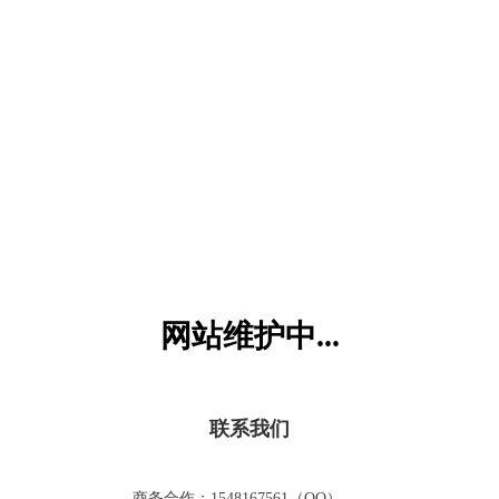
六一儿童网
网站维护中...
联系我们
商务合作：1548167561（QQ）