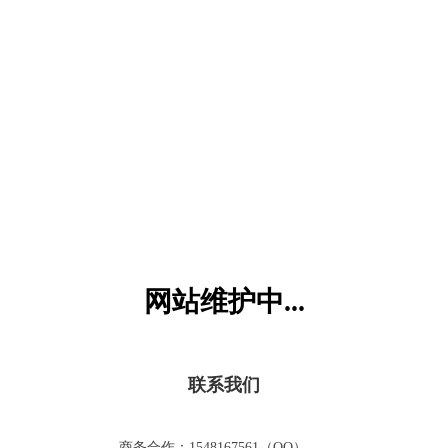
六一儿童网
网站维护中...
联系我们
商务合作：1548167561（QQ）