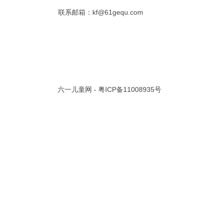
联系邮箱：kf@61gequ.com
共 0 页/
0
条记录
视频大全
寓言故事的成语
成语故事大全
幼儿园儿歌
儿歌
动漫歌曲大全
交通安全儿歌
少儿歌曲大全
催眠曲
早教儿歌
讲故事视频
儿歌大全100首
生童谣大全
婴幼儿歌曲
经典儿童故事
十万个为什么
六一儿童网 -
粤ICP备11008935号
故事大全
儿童百科大全
动物童话故事
abcd儿歌
歌曲
儿歌串烧100首
四季儿歌
小学生安全儿歌
的儿歌
婴儿摇篮曲
3岁儿童故事
宝宝早教视频
诗歌大全
动物儿歌大全
短篇童话故事
阶梯英语儿歌
全100首
中华好故事
绘本故事
伊索寓言
英语儿歌
新年儿歌
格林故事
中秋节儿歌
全 四字成语
描写人物品质的成语
四字成语大全