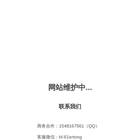
新会员注册
忘记密码？
发布动画
手机版
｜
平板版
｜
收
频
幼儿教育
儿童英语
国学启蒙
魔法学校
故事
十万个为什么
嘟拉单词
嘟拉三字经
嘟拉学汉字
嘟
烧50首
VIP会员升
故事
嘟拉安全教育
嘟拉字母
嘟拉古诗
嘟拉学拼音
嘟
网站维护中...
拉学拼音
共有嘟拉学拼音
0
首
故事
嘟拉文明礼仪
学单词
嘟拉弟子规
嘟拉数学
嘟
：
不限
今日
本周
本月
联系我们
故事
教育百科
嘟拉百家姓
颜色城堡
嘟
：
不限
1-2
3-4
5-6
6以上
故事
嘟拉千字文
口语城堡
嘟
：
不限
教育
习惯
智力
动物
爱国
科学
家庭
商务合作：1548167561（QQ）
事
嘟
气推荐
最近更新
最受欢迎
最多评论
最高评分
客服微信：kf-61ertong
嘟