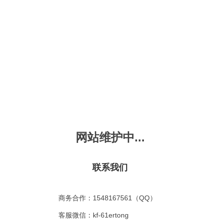
新会员注册
忘记密码？
发布动画
手机版
｜
平板版
｜
收
频
幼儿教育
儿童英语
国学启蒙
魔法学校
故事
十万个为什么
嘟拉单词
嘟拉三字经
嘟拉学汉字
嘟
烧50首
VIP会员升
故事
嘟拉安全教育
嘟拉字母
嘟拉古诗
嘟拉学拼音
嘟
网站维护中...
拉学拼音
共有嘟拉学拼音
0
首
故事
嘟拉文明礼仪
学单词
嘟拉弟子规
嘟拉数学
嘟
：
不限
今日
本周
本月
联系我们
故事
教育百科
嘟拉百家姓
颜色城堡
嘟
：
不限
1-2
3-4
5-6
6以上
故事
嘟拉千字文
口语城堡
嘟
：
不限
教育
习惯
智力
动物
爱国
科学
家庭
商务合作：1548167561（QQ）
事
嘟
气推荐
最近更新
最受欢迎
最多评论
最高评分
客服微信：kf-61ertong
嘟