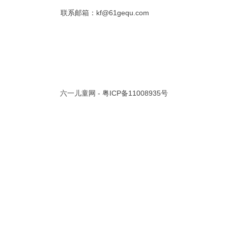
联系邮箱：kf@61gequ.com
共 0 页/
0
条记录
视频大全
寓言故事的成语
成语故事大全
幼儿园儿歌
儿歌
动漫歌曲大全
交通安全儿歌
少儿歌曲大全
催眠曲
早教儿歌
讲故事视频
儿歌大全100首
生童谣大全
婴幼儿歌曲
经典儿童故事
十万个为什么
六一儿童网 -
粤ICP备11008935号
故事大全
儿童百科大全
动物童话故事
abcd儿歌
歌曲
儿歌串烧100首
四季儿歌
小学生安全儿歌
的儿歌
婴儿摇篮曲
3岁儿童故事
宝宝早教视频
诗歌大全
动物儿歌大全
短篇童话故事
阶梯英语儿歌
全100首
中华好故事
绘本故事
伊索寓言
英语儿歌
新年儿歌
格林故事
中秋节儿歌
全 四字成语
描写人物品质的成语
四字成语大全