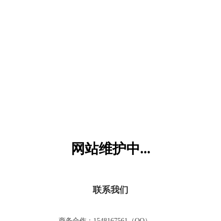
六一儿童网
网站维护中...
联系我们
商务合作：1548167561（QQ）