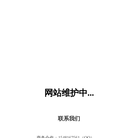
六一儿童网
网站维护中...
联系我们
商务合作：1548167561（QQ）