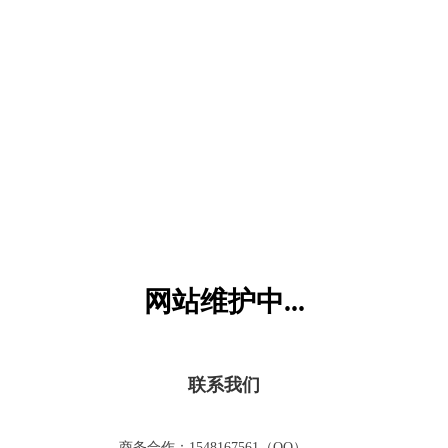
六一儿童网
网站维护中...
联系我们
商务合作：1548167561（QQ）