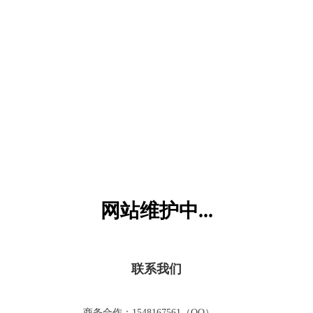
六一儿童网
网站维护中...
联系我们
商务合作：1548167561（QQ）