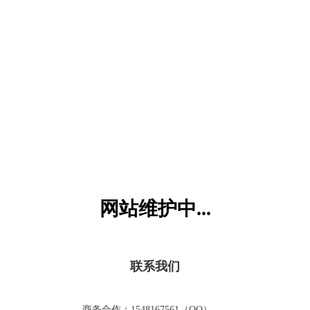
六一儿童网
网站维护中...
联系我们
商务合作：1548167561（QQ）