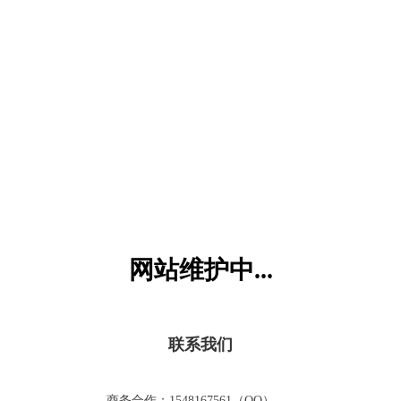
六一儿童网
网站维护中...
联系我们
商务合作：1548167561（QQ）