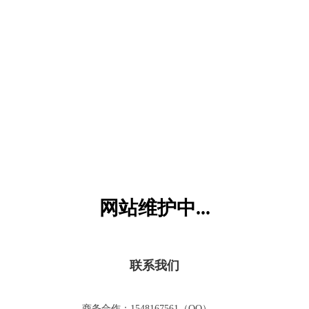
六一儿童网
网站维护中...
联系我们
商务合作：1548167561（QQ）