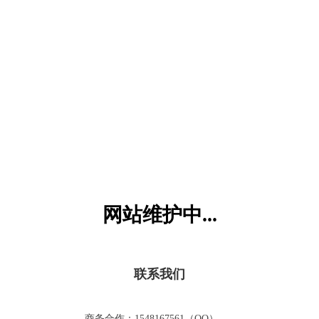
六一儿童网
网站维护中...
联系我们
商务合作：1548167561（QQ）