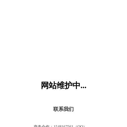
六一儿童网
网站维护中...
联系我们
商务合作：1548167561（QQ）