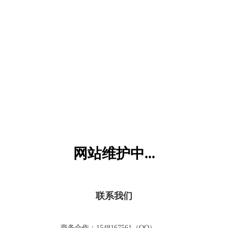
六一儿童网
网站维护中...
联系我们
商务合作：1548167561（QQ）