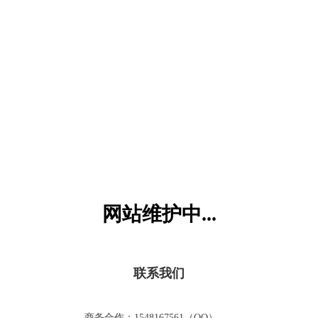
六一儿童网
网站维护中...
联系我们
商务合作：1548167561（QQ）