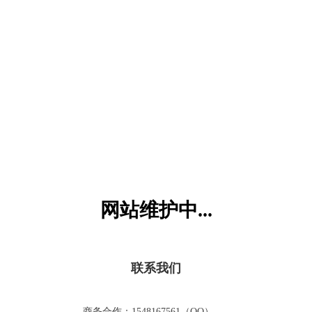
六一儿童网
网站维护中...
联系我们
商务合作：1548167561（QQ）