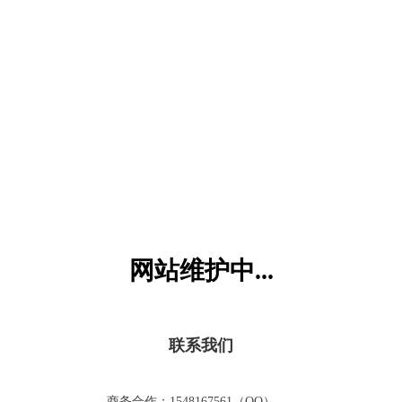
六一儿童网
网站维护中...
联系我们
商务合作：1548167561（QQ）