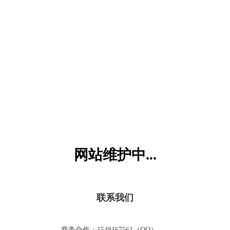
六一儿童网
网站维护中...
联系我们
商务合作：1548167561（QQ）