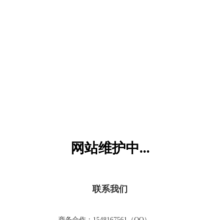
六一儿童网
网站维护中...
联系我们
商务合作：1548167561（QQ）