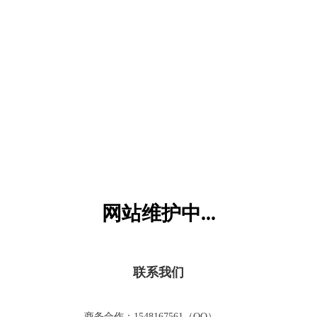
六一儿童网
网站维护中...
联系我们
商务合作：1548167561（QQ）