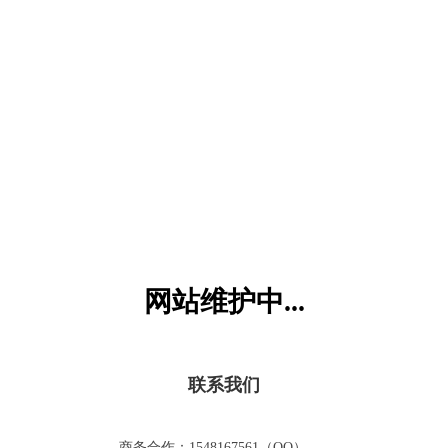
六一儿童网
网站维护中...
联系我们
商务合作：1548167561（QQ）