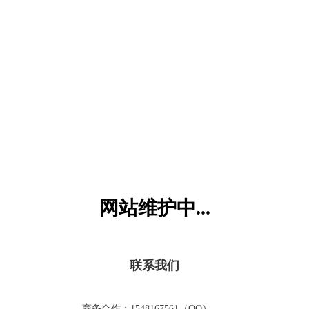
六一儿童网
网站维护中...
联系我们
商务合作：1548167561（QQ）