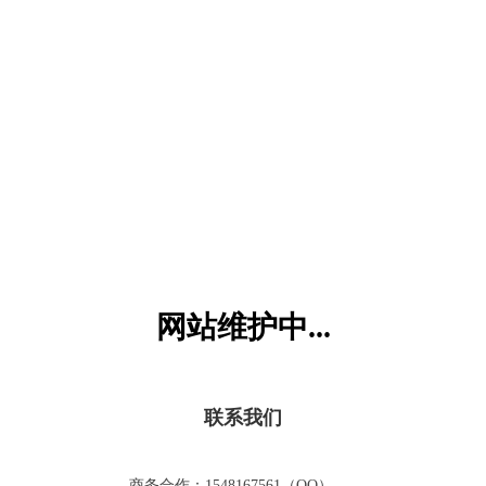
六一儿童网
网站维护中...
联系我们
商务合作：1548167561（QQ）