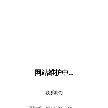
六一儿童网
网站维护中...
联系我们
商务合作：1548167561（QQ）