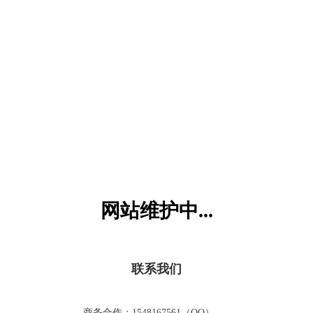
六一儿童网
网站维护中...
联系我们
商务合作：1548167561（QQ）