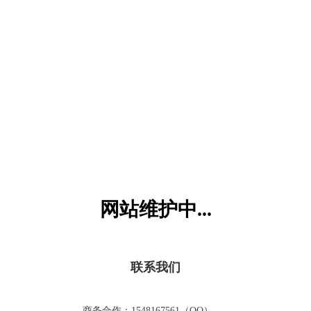
六一儿童网
网站维护中...
联系我们
商务合作：1548167561（QQ）