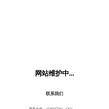
六一儿童网
网站维护中...
联系我们
商务合作：1548167561（QQ）