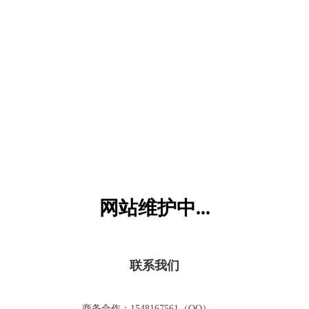
六一儿童网
网站维护中...
联系我们
商务合作：1548167561（QQ）