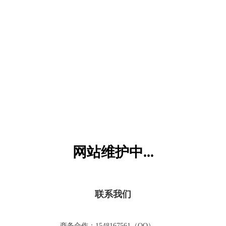
六一儿童网
网站维护中...
联系我们
商务合作：1548167561（QQ）