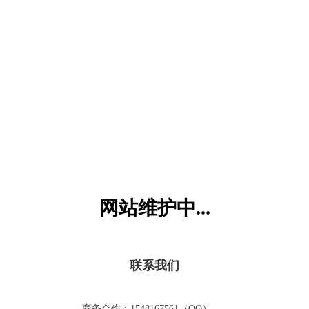
六一儿童网
网站维护中...
联系我们
商务合作：1548167561（QQ）