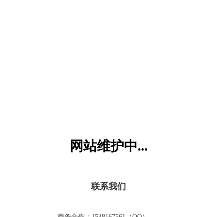
六一儿童网
网站维护中...
联系我们
商务合作：1548167561（QQ）