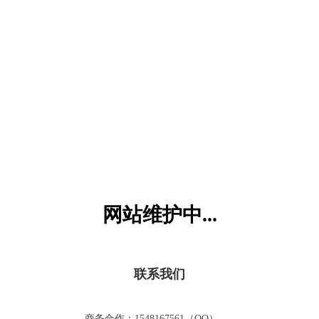
六一儿童网
网站维护中...
联系我们
商务合作：1548167561（QQ）