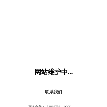
六一儿童网
网站维护中...
联系我们
商务合作：1548167561（QQ）