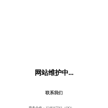
六一儿童网
网站维护中...
联系我们
商务合作：1548167561（QQ）