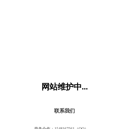
六一儿童网
网站维护中...
联系我们
商务合作：1548167561（QQ）