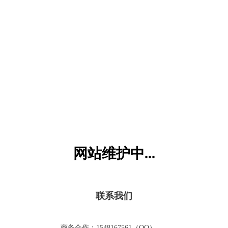
六一儿童网
网站维护中...
联系我们
商务合作：1548167561（QQ）