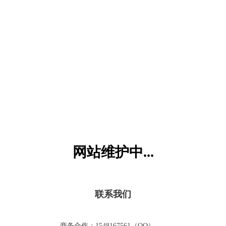
六一儿童网
网站维护中...
联系我们
商务合作：1548167561（QQ）