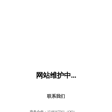
六一儿童网
网站维护中...
联系我们
商务合作：1548167561（QQ）