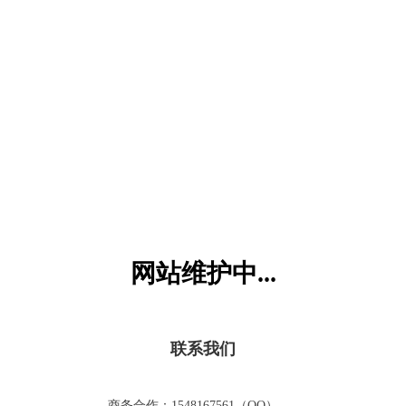
六一儿童网
网站维护中...
联系我们
商务合作：1548167561（QQ）