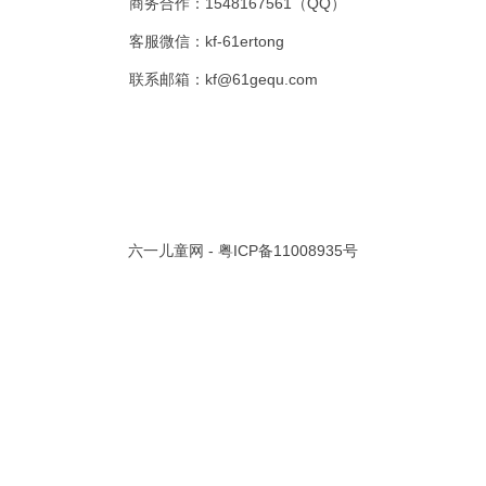
商务合作：1548167561（QQ）
客服微信：kf-61ertong
联系邮箱：kf@61gequ.com
失的猫
015-09-03
.5万
共 1 页/
1
条记录
六一儿童网 -
粤ICP备11008935号
视频大全
寓言故事的成语
成语故事大全
幼儿园儿歌
儿歌
动漫歌曲大全
交通安全儿歌
少儿歌曲大全
催眠曲
早教儿歌
讲故事视频
儿歌大全100首
生童谣大全
婴幼儿歌曲
经典儿童故事
十万个为什么
故事大全
儿童百科大全
动物童话故事
abcd儿歌
歌曲
儿歌串烧100首
四季儿歌
小学生安全儿歌
的儿歌
婴儿摇篮曲
3岁儿童故事
宝宝早教视频