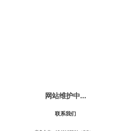
新会员注册
忘记密码？
发布动画
手机版
｜
平板版
｜
收
频
幼儿教育
儿童英语
国学启蒙
魔法学校
故事
十万个为什么
嘟拉单词
嘟拉三字经
嘟拉学汉字
嘟
烧50首
VIP会员升
故事
嘟拉安全教育
嘟拉字母
嘟拉古诗
嘟拉学拼音
嘟
拉童话故事
共有嘟拉童话故事
1
首
故事
嘟拉文明礼仪
学单词
嘟拉弟子规
嘟拉数学
嘟
：
不限
今日
本周
本月
网站维护中...
故事
教育百科
嘟拉百家姓
颜色城堡
嘟
：
不限
1-2
3-4
5-6
6以上
故事
嘟拉千字文
口语城堡
嘟
：
不限
教育
习惯
智力
动物
爱国
科学
家庭
联系我们
事
嘟
气推荐
最近更新
最受欢迎
最多评论
最高评分
嘟